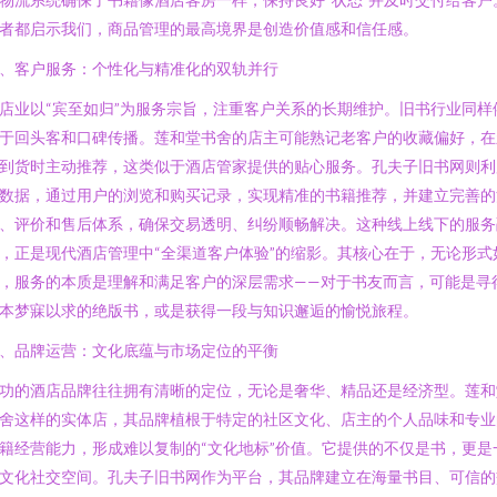
者都启示我们，商品管理的最高境界是创造价值感和信任感。
、客户服务：个性化与精准化的双轨并行
店业以“宾至如归”为服务宗旨，注重客户关系的长期维护。旧书行业同样
于回头客和口碑传播。莲和堂书舍的店主可能熟记老客户的收藏偏好，在
到货时主动推荐，这类似于酒店管家提供的贴心服务。孔夫子旧书网则利
数据，通过用户的浏览和购买记录，实现精准的书籍推荐，并建立完善的
、评价和售后体系，确保交易透明、纠纷顺畅解决。这种线上线下的服务
，正是现代酒店管理中“全渠道客户体验”的缩影。其核心在于，无论形式
，服务的本质是理解和满足客户的深层需求——对于书友而言，可能是寻
本梦寐以求的绝版书，或是获得一段与知识邂逅的愉悦旅程。
、品牌运营：文化底蕴与市场定位的平衡
功的酒店品牌往往拥有清晰的定位，无论是奢华、精品还是经济型。莲和
舍这样的实体店，其品牌植根于特定的社区文化、店主的个人品味和专业
籍经营能力，形成难以复制的“文化地标”价值。它提供的不仅是书，更是
文化社交空间。孔夫子旧书网作为平台，其品牌建立在海量书目、可信的