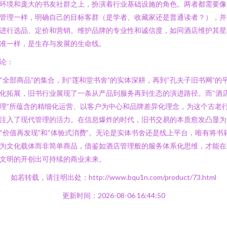
环境和庞大的书友社群之上，扮演着行业基础设施的角色。两者都需要像
管理一样，明确自己的目标客群（是学者、收藏家还是普通读者？），并
进行选品、定价和营销。维护品牌的专业性和诚信度，如同酒店维护其星
准一样，是生存与发展的生命线。
论：
“全部商品”的集合，到“莲和堂书舍”的实体深耕，再到“孔夫子旧书网”的
化拓展，旧书行业展现了一条从产品到服务再到生态的演进路径。而“酒
理”所蕴含的精细化运营、以客户为中心和品牌差异化理念，为这个古老
注入了现代管理的活力。在信息爆炸的时代，旧书交易的本质愈发凸显为
“价值再发现”和“体验式消费”。无论是实体书舍还是线上平台，唯有将书
为文化载体而非简单商品，借鉴如酒店管理般的服务体系化思维，才能在
文明的开创出可持续的商业未来。
如若转载，请注明出处：http://www.bqu1n.com/product/73.html
更新时间：2026-08-06 16:44:50