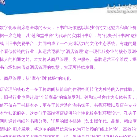
数字化浪潮席卷全球的今天，旧书市场依然以其独特的文化魅力和商业价
据一席之地。以“莲和堂书舍”为代表的实体旧书店，与“孔夫子旧书网”这
线上旧书交易平台，共同构成了一个充满活力的文化生态系统。有趣的是
个看似传统的行业，其运营逻辑与“酒店管理”这一现代服务业的核心原则
惊人的相通之处。本文将从商品管理、客户服务、品牌运营三个维度，探
书市场如何借鉴酒店管理的智慧，实现可持续发展。
、商品管理：从“库存”到“体验”的转化
店管理的核心之一在于将房间从简单的住宿空间转化为独特的入住体验。
，旧书行业也需超越“全部商品”的简单罗列。莲和堂书舍作为实体书店，
值不仅在于书籍本身，更在于其营造的淘书氛围、书香环境以及店主专业
本学知识服务。这类似于高端酒店提供的个性化服务和环境设计。孔夫子
网则通过精细的书籍分类、详尽的版本描述（如出版年代、品相、稀缺度
清晰的图片展示，将冰冷的商品信息转化为可信赖的“线上体验”。高效的
物流系统确保了书籍像酒店客房一样，保持良好“状态”并及时交付给客户