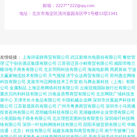
邮箱：2227**
222@qq.com
地址：北京市海淀区清河嘉园东区甲1号楼13层1341
友情链接：
上海诗诺静商贸有限公司
武汉新烽光电股份有限公司
餐饮管
理
辽宁创合酒店集团有限公司
江苏宿迁苏小鲜商贸有限公司
揭阳市唯兰
蝶诗电子商务有限公司
北京羽阿科技有限公司
海南电影网
周易算命
宁波
大赢家物流技术有限公司
天气预报
济宁众达商贸有限公司
郑州惠念网络
科技有限公司
龙港市坷迈网络技术工作室
欧马腾会展科技（上海）有限
公司
金属制品
上海淀叁网络科技有限公司
云南冠领国际旅行社有限公司
重庆贝尚利科技有限公司
沂南县质尊商贸有限公司
北京网联广域科技发
展中心
天津市长今食品有限公司
中国机械企业网
深圳市伏翼超声科技有
限公司
江苏新晨医药有限公司
广州市粤勇商贸有限公司
深圳市小马简播
投资咨询有限公司
昆明臧培科技有限公司
芜湖穆倩梓企业管理有限公司
小美国际电子商务有限公司
北京理想宏图科技有限责任
深圳靖竏科技网
络有限公司
深圳一叶知秋网络科技有限公司
邵阳禾骏贸易有限公司
华枫
信通（北京）科技有限公司
福建东南敦和商贸有限公司
南宁市骏琳门业
有限公司
技术服务
长沙林泰网络科技有限公司
苍南县丽美信息科技有限