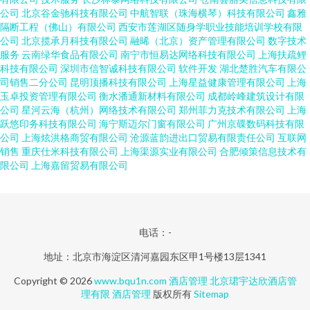
公司
北京谷金驰科技有限公司
中航智联（珠海横琴）科技有限公司
鑫雅
隔断工程（佛山）有限公司
西安市莲湖区随身学职业技能培训学校有限
公司
北京揽承月科技有限公司
融晞（北京）资产管理有限公司
数字技术
服务
云南绿华食品有限公司
南宁市恒易达网络科技有限公司
上海扶疏鲤
科技有限公司
深圳市信智诚科技有限公司
软件开发
湖北楚胜汽车有限公
司销售二分公司
昆明顶播科技有限公司
上海星益健康管理有限公司
上海
玉卓投资管理有限公司
衡水潘通新材料有限公司
成都岭峰建筑设计有限
公司
星河云海（杭州）网络技术有限公司
郑州菲力克技术有限公司
上海
跃悠印务科技有限公司
海宁斯迈尔门窗有限公司
广州京碟数码科技有限
公司
上海炫洪格商贸有限公司
沧源蓝韵进出口贸易有限责任公司
互联网
销售
重庆仕米科技有限公司
上海渠源实业有限公司
合肥倾策信息技术有
限公司
上海嘉留贸易有限公司
电话：-
地址：北京市海淀区清河嘉园东区甲1号楼13层1341
Copyright © 2026
www.bqu1n.com
酒店管理
北京珺宇达欣酒店管
理有限
酒店管理
版权所有
Sitemap