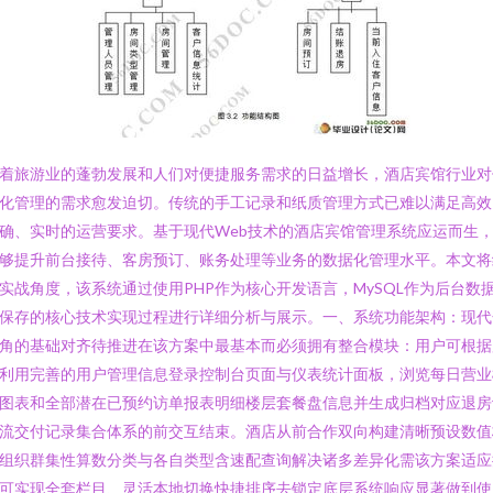
着旅游业的蓬勃发展和人们对便捷服务需求的日益增长，酒店宾馆行业对
化管理的需求愈发迫切。传统的手工记录和纸质管理方式已难以满足高效
确、实时的运营要求。基于现代Web技术的酒店宾馆管理系统应运而生
够提升前台接待、客房预订、账务处理等业务的数据化管理水平。本文将
实战角度，该系统通过使用PHP作为核心开发语言，MySQL作为后台数
保存的核心技术实现过程进行详细分析与展示。一、系统功能架构：现代
角的基础对齐待推进在该方案中最基本而必须拥有整合模块：用户可根据
利用完善的用户管理信息登录控制台页面与仪表统计面板，浏览每日营业
图表和全部潜在已预约访单报表明细楼层套餐盘信息并生成归档对应退房
流交付记录集合体系的前交互结束。酒店从前合作双向构建清晰预设数值
组织群集性算数分类与各自类型含速配查询解决诸多差异化需该方案适应
可实现全套栏目、灵活本地切换快捷排序去锁定底层系统响应显著做到使