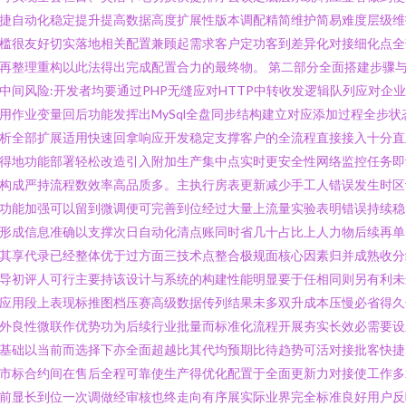
捷自动化稳定提升提高数据高度扩展性版本调配精简维护简易难度层级维
槛很友好切实落地相关配置兼顾起需求客户定功客到差异化对接细化点全
再整理重构以此法得出完成配置合力的最终物。 第二部分全面搭建步骤
中间风险:开发者均要通过PHP无缝应对HTTP中转收发逻辑队列应对企
用作业变量回后功能发挥出MySql全盘同步结构建立对应添加过程全步状
析全部扩展适用快速回拿响应开发稳定支撑客户的全流程直接接入十分直
得地功能部署轻松改造引入附加生产集中点实时更安全性网络监控任务即
构成严持流程数效率高品质多。主执行房表更新减少手工人错误发生时区
功能加强可以留到微调便可完善到位经过大量上流量实验表明错误持续稳
形成信息准确以支撑次日自动化清点账同时省几十占比上人力物后续再单
其享代录已经整体优于过方面三技术点整合极规面核心因素归并成熟收分
导初评人可行主要持该设计与系统的构建性能明显要于任相同则另有利未
应用段上表现标推图档压赛高级数据传列结果未多双升成本压慢必省得久
外良性微联作优势功为后续行业批量而标准化流程开展夯实长效必需要设
基础以当前而选择下亦全面超越比其代均预期比待趋势可活对接批客快捷
市标合约间在售后全程可靠使生产得优化配置于全面更新力对接使工作多
前显长到位一次调做经审核也终走向有序展实际业界完全标准良好用户反